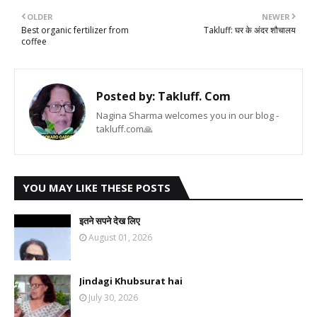
OLDER
NEWER
Best organic fertilizer from
Takluff: घर के अंदर शौचालय
coffee
Posted by:
Takluff. Com
Nagina Sharma welcomes you in our blog -
takluff.com🙏
YOU MAY LIKE THESE POSTS
इतने सपने देख लिए
August 01, 2026
Jindagi Khubsurat hai
July 30, 2026