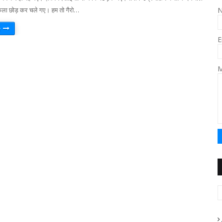
अकेला छोड़ कर चले गए। हम तो गैरो…
e
E
M