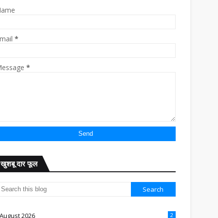
Name
mail
*
essage
*
खुशबू दार फूल
August 2026
2