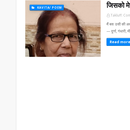
जिसको मे
KAVITA/ POEM
Takluff. Co
मैं बस उसी की अर्
— दुर्गा, गंधारी,
Read mor