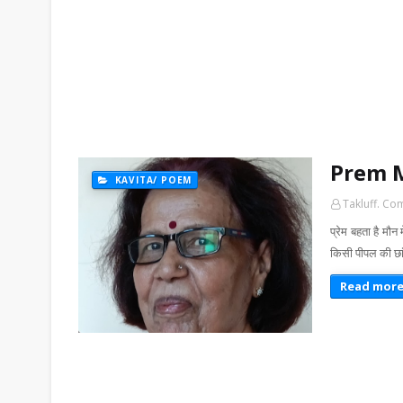
Prem M
KAVITA/ POEM
Takluff. Co
प्रेम बहता है मौ
किसी पीपल की छां
Read mor