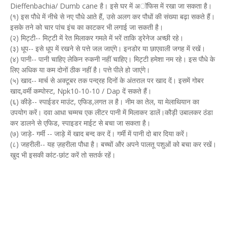
Dieffenbachia/ Dumb cane है। इसे घर में अॉफिस में रखा जा सकता है।
(१) इस पौधे में नीचे से नए पौधे आते हैं, उसे अलग कर पौधों की संख्या बढ़ा सकते हैं।
इसके तने को चार पांच इंच का काटकर भी लगाई जा सकती है।
(२) मिट्टी-- मिट्टी में रेत मिलाकर गमले में भरें ताकि ड्रेनेज अच्छी रहे।
(३) धूप-- इसे धूप में रखने से पत्ते जल जाएंगे। इनडोर या छाएवाली जगह में रखें।
(४) पानी-- पानी चाहिए लेकिन रुकनी नहीं चाहिए। मिट्टी हमेशा नम रहे। इस पौधे के
लिए अधिक या कम दोनों ठीक नहीं है। पत्ते पीले हो जाएंगे।
(५) खाद-- मार्च से अक्टूबर तक पन्द्रह दिनों के अंतराल पर खाद दें। इसमें गोबर
खाद,वर्मी कम्पोस्ट, Npk10-10-10 / Dap दें सकते हैं।
(६) कीड़े-- स्पाईडर माउंट, एफिड,लगत ल है। नीम का तेल, या मेलाथियान का
उपयोग करें। दवा आधा चम्मच एक लीटर पानी में मिलाकर डालें।कौड़ी उबालकर ठंडा
कर डालने से एफिड, स्पाइडर माईट से बचा जा सकता है।
(७) जाड़े- गर्मी -- जाड़े में खाद बन्द कर दें। गर्मी में पानी दो बार दिया करें।
(८) जहरीली-- यह ज़हरीला पौधा है। बच्चों और अपने पालतू पशुओं को बचा कर रखें।
खुद भी इसकी कांट-छांट करें तो सतर्क रहें।