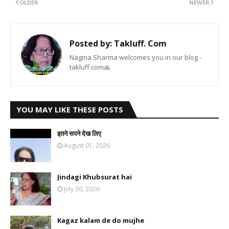
OLDER
NEWER
Posted by:
Takluff. Com
Nagina Sharma welcomes you in our blog -
takluff.com🙏
YOU MAY LIKE THESE POSTS
इतने सपने देख लिए
August 01, 2026
Jindagi Khubsurat hai
July 30, 2026
Kagaz kalam de do mujhe