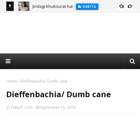
Jindagi Khubsurat hai
KABITA
Home
Dieffenbachia/ Dumb cane
Dieffenbachia/ Dumb cane
Takluff. Com
September 15, 2018