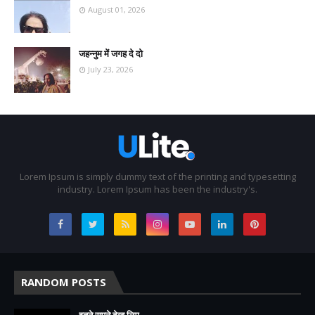
August 01, 2026
जहन्नुम में जगह दे दो
July 23, 2026
Lorem Ipsum is simply dummy text of the printing and typesetting
industry. Lorem Ipsum has been the industry's.
RANDOM POSTS