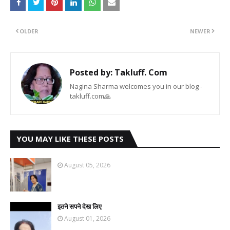
OLDER
NEWER
Posted by:
Takluff. Com
Nagina Sharma welcomes you in our blog -
takluff.com🙏
YOU MAY LIKE THESE POSTS
August 05, 2026
इतने सपने देख लिए
August 01, 2026