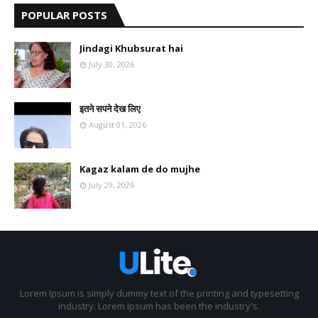
POPULAR POSTS
Jindagi Khubsurat hai
July 30, 2026
इतने सपने देख लिए
August 01, 2026
Kagaz kalam de do mujhe
July 29, 2026
Lorem Ipsum is simply dummy text of the printing and typesetting
industry. Lorem Ipsum has been the industry's.