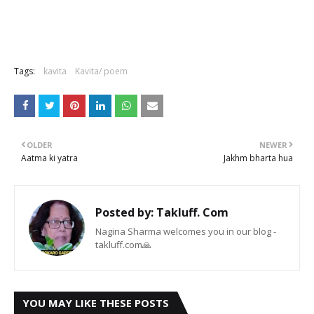
Tags:
kavita
Kavita/ poem
OLDER
NEWER
Aatma ki yatra
Jakhm bharta hua
Posted by:
Takluff. Com
Nagina Sharma welcomes you in our blog -
takluff.com🙏
YOU MAY LIKE THESE POSTS