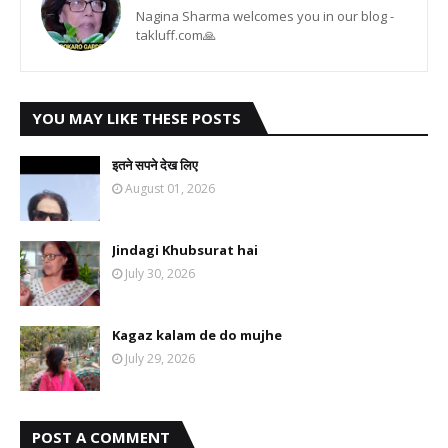
Nagina Sharma welcomes you in our blog -
takluff.com🙏
YOU MAY LIKE THESE POSTS
इतने सपने देख लिए
August 01, 2026
Jindagi Khubsurat hai
July 30, 2026
Kagaz kalam de do mujhe
July 29, 2026
POST A COMMENT