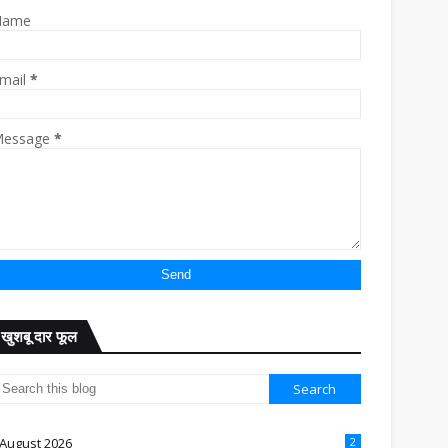
Name
mail
*
essage
*
खुशबू दार फूल
August 2026
2