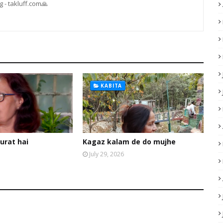
 - takluff.com🙏
KABITA
urat hai
Kagaz kalam de do mujhe
July 29, 2026