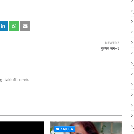
NEWER
मुहब्बत भाग--२
 - takluff.com🙏
KABITA