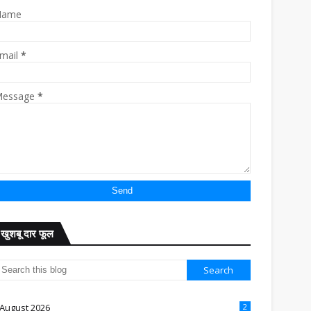
Name
mail
*
essage
*
खुशबू दार फूल
August 2026
2