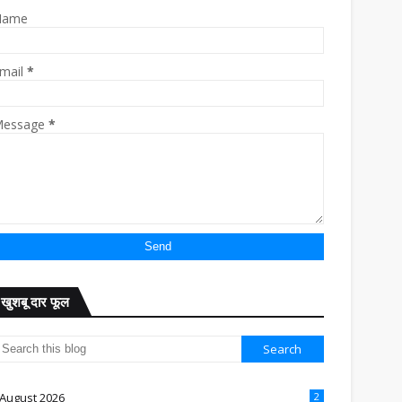
Name
mail
*
essage
*
खुशबू दार फूल
August 2026
2