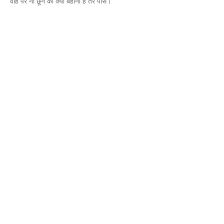
वाह पैर ना छूने का क्या बहाना है तेरे पास।