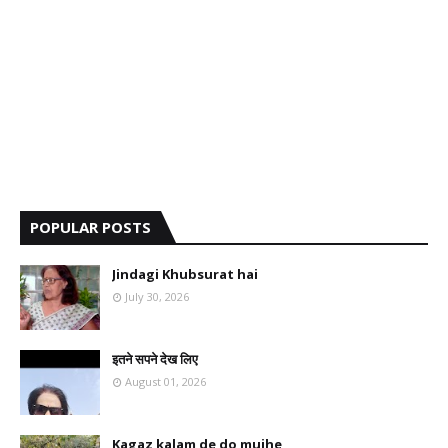
POPULAR POSTS
Jindagi Khubsurat hai
July 30, 2026
इतने सपने देख लिए
August 01, 2026
Kagaz kalam de do mujhe