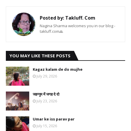
Posted by:
Takluff. Com
Nagina Sharma welcomes you in our blog -
takluff.com🙏
YOU MAY LIKE THESE POSTS
Kagaz kalam de do mujhe
July 29, 2026
जहन्नुम में जगह दे दो
July 23, 2026
Umar ke iss parav par
July 15, 2026