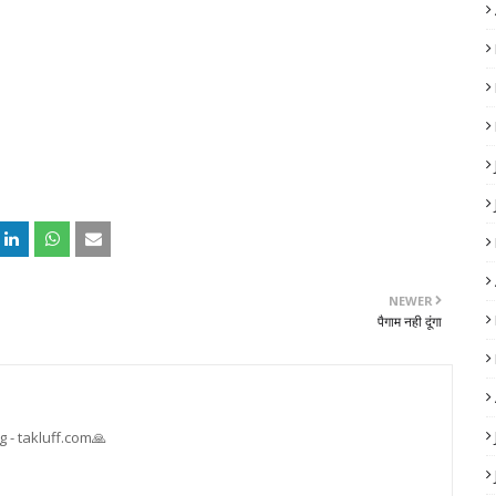
NEWER
पैगाम नही दूंगा
 - takluff.com🙏