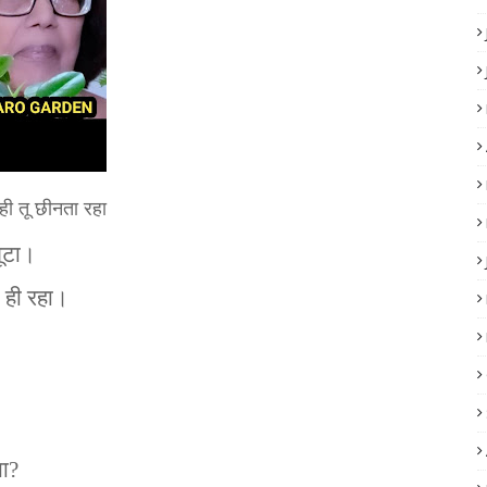
 रही तू छीनता रहा
लूटा।
ा ही रहा।
या?