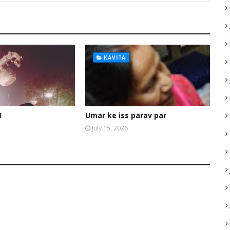
KAVITA
ो
Umar ke iss parav par
July 15, 2026