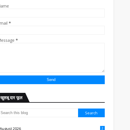
Name
mail
*
essage
*
खुशबू दार फूल
August 2026
2