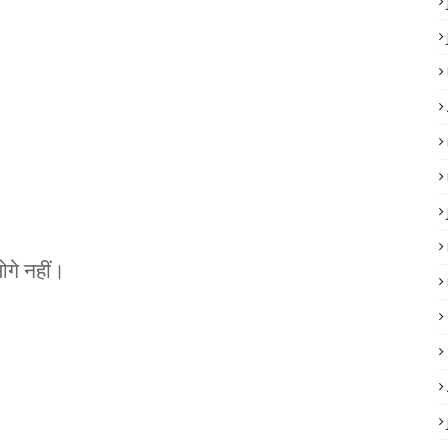
।
ओगे नहीं।