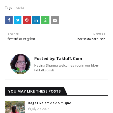
Tags:
kavita
OLDER
NEWER
जिस्म नहीं रुह को छू लिया
Chor sakta hai tu sab
Posted by:
Takluff. Com
Nagina Sharma welcomes you in our blog -
takluff.com🙏
YOU MAY LIKE THESE POSTS
Kagaz kalam de do mujhe
July 29, 2026