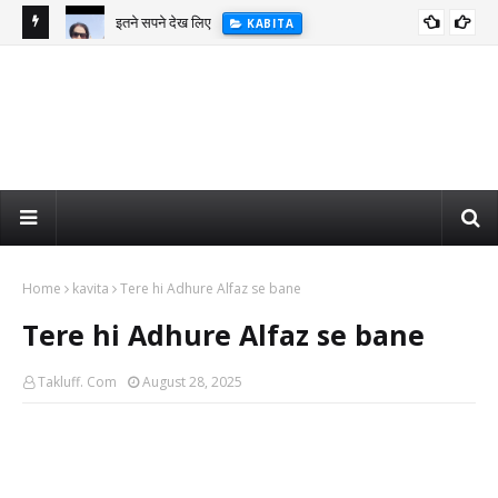
इतने सपने देख लिए
KABITA
Home
kavita
Tere hi Adhure Alfaz se bane
Tere hi Adhure Alfaz se bane
Takluff. Com
August 28, 2025