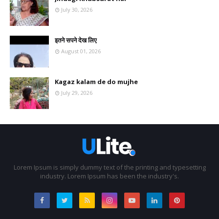
July 30, 2026
इतने सपने देख लिए
August 01, 2026
Kagaz kalam de do mujhe
July 29, 2026
Lorem Ipsum is simply dummy text of the printing and typesetting
industry. Lorem Ipsum has been the industry's.