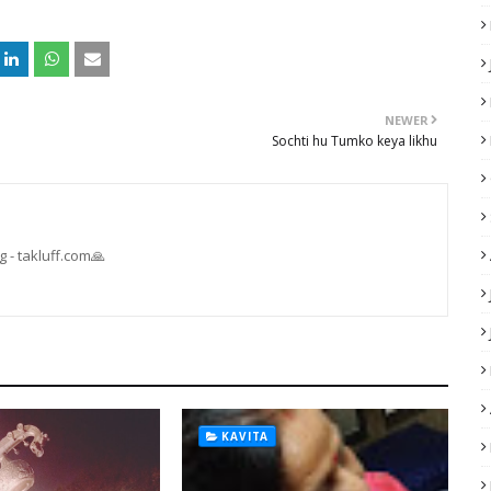
NEWER
Sochti hu Tumko keya likhu
 - takluff.com🙏
KAVITA