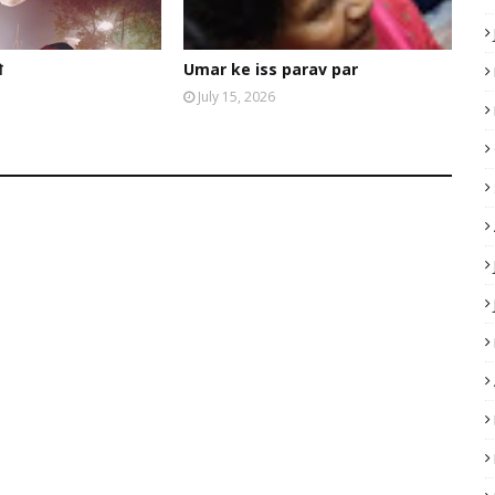
ो
Umar ke iss parav par
July 15, 2026