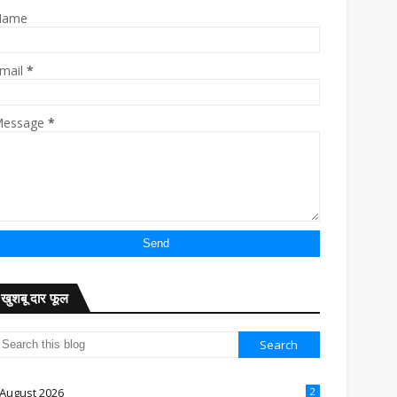
Name
mail
*
essage
*
खुशबू दार फूल
August 2026
2